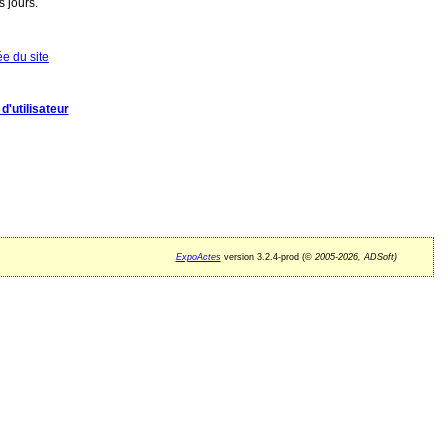
 jours.
ée du site
d'utilisateur
ExpoActes
version 3.2.4-prod (©
2005-2026, ADSoft)