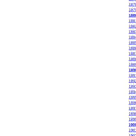
187
187
188
188
188
188
188
188
188
188
188
188
189
189
189
189
189
189
189
189
189
189
190
190
190