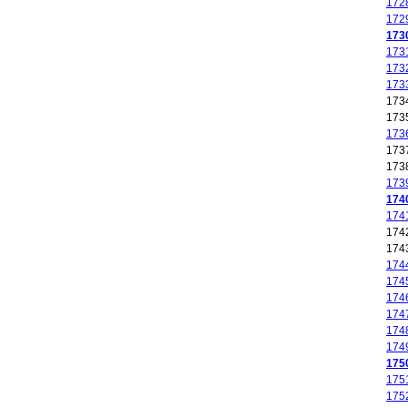
172
172
173
173
173
173
173
173
173
173
173
173
174
174
174
174
174
174
174
174
174
174
175
175
175