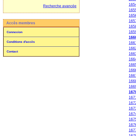
165
Recherche avancée
165
165
165
Accès membres
165
165
Connexion
166
Conditions d'accès
166
166
Contact
166
166
166
166
166
166
166
167
167
167
167
167
167
167
167
167