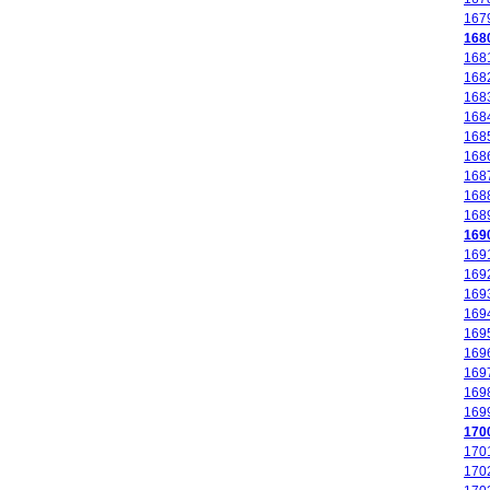
167
168
168
168
168
168
168
168
168
168
168
169
169
169
169
169
169
169
169
169
169
170
170
170