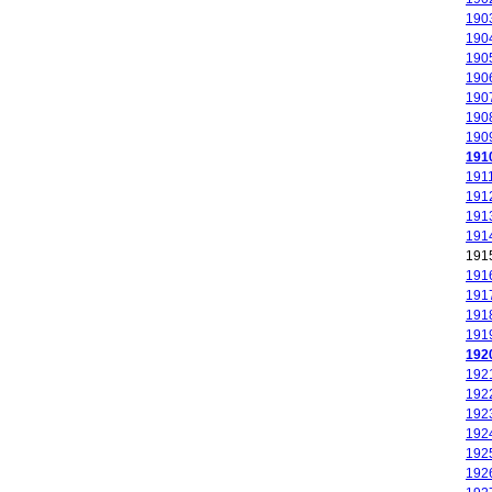
190
190
190
190
190
190
190
191
191
191
191
191
191
191
191
191
191
192
192
192
192
192
192
192