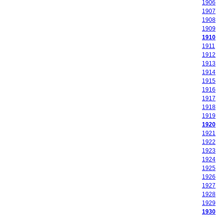
1906
1907
1908
1909
1910
1911
1912
1913
1914
1915
1916
1917
1918
1919
1920
1921
1922
1923
1924
1925
1926
1927
1928
1929
1930