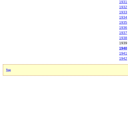
1931
1932
1933
1934
1935
1936
1937
1938
1939
1940
1941
1942
Top