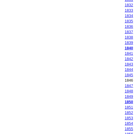
1832
1833
1834
1835
1836
1837
1838
1839
1840
1841
1842
1843
1844
1845
1846
1847
1848
1849
1850
1851
1852
1853
1854
1855