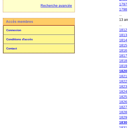
1797
Recherche avancée
1798
...
13 a
Accès membres
...
1812
Connexion
1813
Conditions d'accès
1814
1815
Contact
1816
1817
1818
1819
1820
1821
1822
1823
1824
1825
1826
1827
1828
1829
1830
1831