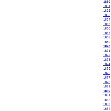
1860
1861
1862
1863
1864
1865
1866
1867
1868
1869
1870
1871
1872
1873
1874
1875
1876
1877
1878
1879
1880
1881
1882
1883
1884