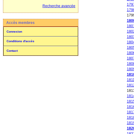
179
Recherche avancée
179
179
180
Accès membres
180
180
Connexion
180
Conditions d'accès
180
180
Contact
180
180
180
180
181
181
181
181
181
181
181
181
181
181
182
182