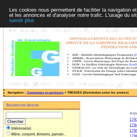
Les cookies nous permettent de faciliter la navigation et
et les annonces et d'analyser notre trafic. L'usage du s
savoir plus
Navigation ::
Communes et paroisses
> TRESSES (Distribution selon les années)
Recherche directe
Ann
179
179
Intéressé(e)
179
Mère, conjoint, témoins, parrain...
179